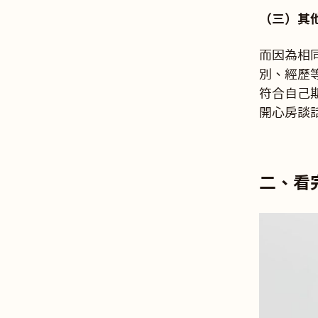
（三）其
而因為相
別、經歷
符合自己
開心房談
二、看