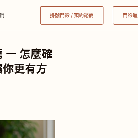
們
掛號門診 / 預約諮商
門診進
 — 怎麼確
讓你更有方