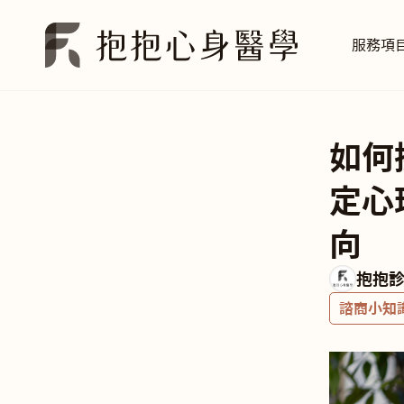
服務項
如何
定心
向
抱抱
諮商小知