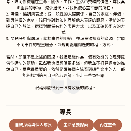
考，陪同你梳理在生命、關係、工作、生活中交錯的價值，尋找真
正重要的事物，減少迷惘，並找出使心靈平靜的所在。

2. 溝通、協調與表達：從一般性的人際關係、自己的家庭、伴侶，
到與伴侶的家庭，陪同你討論如何理解他人表達的訊息、清楚的表
達自己的想法、選擇對關係有利的表達方式，以及正確起衝突的方
式。

3. 問題分析與處理：爬梳事件的脈絡，整理身邊擁有的資源，定調
不同事件的輕重緩急，並規劃處理問題的時程、方式。

當然，即便不是上述的困擾，我還是能作為一個有效能的心理師提
供你適切的幫助，雖然我也很想賺更多錢，但我並不打算過度的推
銷自己，畢竟最重要的，依然是讓每個有緣看到這些文字的人，都
能夠找到適合自己的心理師，少走一些冤枉路。

祝福你能得到一段有收穫的旅程。
專長
自我探索與個人成長
生命意義探索
內在整合