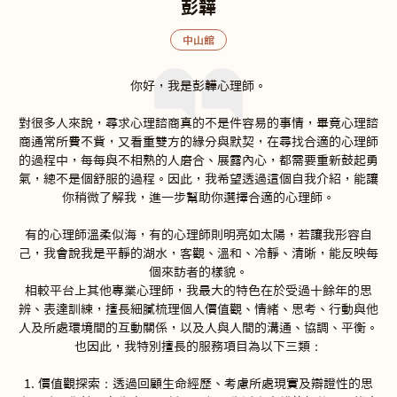
彭韡
中山館
你好，我是彭韡心理師。

對很多人來說，尋求心理諮商真的不是件容易的事情，畢竟心理諮
商通常所費不貲，又看重雙方的緣分與默契，在尋找合適的心理師
的過程中，每每與不相熟的人磨合、展露內心，都需要重新鼓起勇
氣，總不是個舒服的過程。因此，我希望透過這個自我介紹，能讓
你稍微了解我，進一步幫助你選擇合適的心理師。

有的心理師溫柔似海，有的心理師則明亮如太陽，若讓我形容自
己，我會說我是平靜的湖水，客觀、溫和、冷靜、清晰，能反映每
個來訪者的樣貌。

相較平台上其他專業心理師，我最大的特色在於受過十餘年的思
辨、表達訓練，擅長細膩梳理個人價值觀、情緒、思考、行動與他
人及所處環境間的互動關係，以及人與人間的溝通、協調、平衡。
也因此，我特別擅長的服務項目為以下三類：

1. 價值觀探索：透過回顧生命經歷、考慮所處現實及辯證性的思