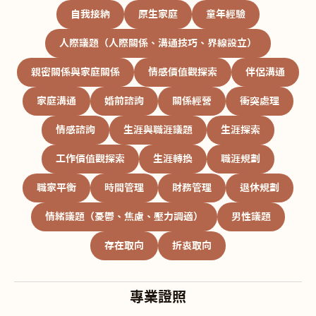
自我接納
原生家庭
童年經驗
人際議題（人際關係、溝通技巧、界線設立）
親密關係與家庭關係
情感價值觀探索
伴侶溝通
家庭溝通
婚前諮詢
關係經營
衝突處理
情感諮詢
生涯與職涯議題
生涯探索
工作價值觀探索
生涯轉換
職涯規劃
職家平衡
時間管理
財務管理
退休規劃
情緒議題（憂鬱、焦慮、壓力調適）
男性議題
存在取向
折衷取向
專業證照