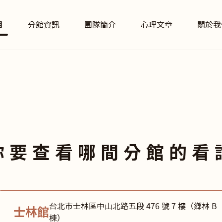
目
分館資訊
團隊簡介
心理文章
關於我
你要查看哪間分館的看
台北市士林區中山北路五段 476 號 7 樓（鄉林 B
士林館
棟）