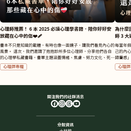
心理師推薦！ 6 本 2025 必讀心理學書籍，陪你好好安
為什麼
放藏在心中的傷❤️‍🩹
師 3
書本不只是知識的載體，有時也像一面鏡子，讓我們看見內心的
每當年
風景。 這次，我們邀請了抱抱診所多位心理師，分享他們各自
己的內
的心理學私藏書籍，書單主題涵蓋情緒、焦慮、努力文化、死
歸屬感」？ 想告訴你，這份感受並不孤單。
亡、童年與創傷等主題，每一本都很值得細細品味。 如果你也
樣，有著相似的感受🫂
心理師專欄
心理師
對心理議題感到興趣，今天的心理學書籍推薦文章，也許能讓你
落、低
在其中找到共鳴與新的視角！🫶🏻 📚 推薦心理學書籍 1《療
到原因、探索解方 。 諮
癒，從感受情緒開始》 📚《療癒，從感受情緒開始》 作者：留
後仍「找不到歸屬
佩萱 出版社：遠流出版 @ylibbook 如果你覺得生活中的問題總
的自我認同 阿豐（化名）今年準備邁入3字頭
是一再發生、遇到事情時不自覺用重複但無效的模式應對，代表
發現自
關注我們的社群消息
你陷入了「行動化(acting)」反應。 如果想避免或希望擁有不同
而柔軟
以往的應對方式，這本書會帶你認識如何擁有「感受」及「接
父母分
納」情緒的能力！ 面對傷痛與挫折，解決問題很關鍵，但安撫
句：“這
情緒也同樣該被重視，透過接觸情緒，才真正有機會療癒心中的
而母親則
分館資訊
傷口。 □ 文字 ／ 鄧善庭 諮商心理師 📚 推薦心理學書籍 2《努
動不動就掉