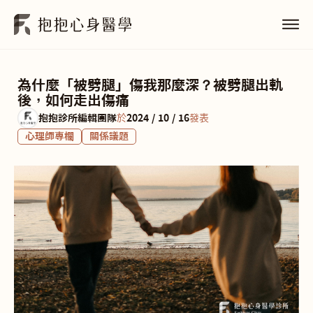
為什麼「被劈腿」傷我那麼深？被劈腿出軌
後，如何走出傷痛
抱抱診所編輯團隊
於
2024 / 10 / 16
發表
心理師專欄
關係議題