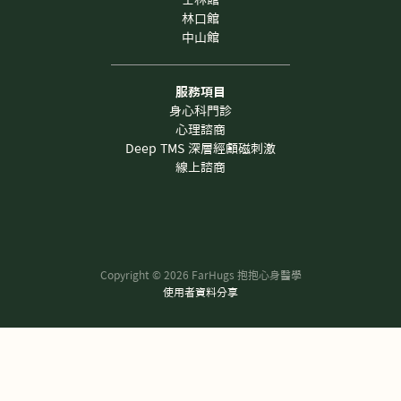
士林館
力是癮》 📚《努力是癮》 作者：寺尾哲也 出版社：聯經出
道從幾
林口館
版 @linking.thinking 「努力文化」使我們在生命中，不斷透過
受，也
中山館
努力換來一些
中，甚
他，仍
服務項目
身心科門診
心理諮商
Deep TMS 深層經顱磁刺激
線上諮商
Copyright ©
2026
FarHugs 抱抱心身醫學
使用者資料分享