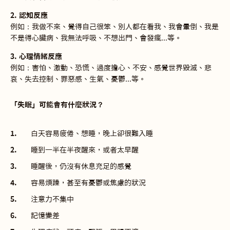
2. 認知反應
例如：我做不來、覺得自己很笨、別人都在看我、我會暈倒、我是
不是得心臟病、我無法呼吸、不想出門、會發瘋...等。
3. 心理情緒反應
例如：害怕、激動、恐慌、過度擔心、不安、感覺世界毀滅、悲
哀、失去控制、罪惡感、生氣、憂鬱...等。
「失眠」可能會有什麼狀況？
白天容易疲倦、想睡，晚上卻很難入睡
睡到一半在半夜醒來，或者太早醒
睡醒後，仍沒有休息充足的感覺
容易煩躁，甚至有憂鬱或焦慮的狀況
注意力不集中
記憶變差