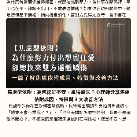
為什麼每當關係變得親密，就開始感到壓力？為什麼在關係裡，明
明也在乎，卻說不出口、不敢表達情緒？如果你在親密關係中，總
是習慣壓下情緒、傾向獨自消化，當對方靠得太近時，會不自在或
想退後，那麼你很可能是「逃避型依附」。
焦慮型依附：為何總是不安、患得患失？心理師分享焦慮
依附成因、特徵與 3 大改善方法
焦慮型的你在面對親密關係時，也時常出現這些害怕與焦慮嗎？
「他會不會不愛我了？」、「他今天講話怎麼怪怪的，我是不是讓
他不開心？」不被愛的恐懼讓焦慮依附在關係裡，總是不安、患得
患失，甚至覺得自己愛得比對方多、付出的比對方多，卻遲遲得不
到同等的回應。於是，焦慮型在自我懷疑下，為了挽回關係中的穩