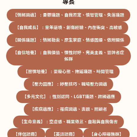
專長
【情緒調適】：憂鬱議題、自我否定、憤怒管理、失落議題
【自我成長】：童年逆境、創傷經驗、內在衝突、高敏感
【關係議題】：情緒勒索、原生家庭、情感困擾、依附關係
【自信培養】：自我價值、慣性討好、完美主義、冒牌者症
候群
【習慣培養】：耍廢心態、拖延議題、時間管理
【壓力因應】：紓壓技巧、職場壓力調適
【多元文化】：性別認同、LGBT議題、跨國適應
【疾病適應】：罹病調適、喪親、照顧者
【生命意義】：空虛感、職業倦怠、自殺與自我傷害
【伴侶諮商】
【英語諮商】
【身心障礙族群】