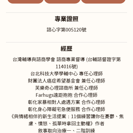
專業證照
諮心字第005120號
經歷
台灣輔導與諮商學會 諮商專業督導 (台輔諮督證字第
114016號)
台北科技大學學輔中心 專任心理師
財團法人癌症希望基金會 兼任心理師
芙樂奇心理諮商所 兼任心理師
Farhugs遠距抱抱 合作心理師
彰化家暴相對人處遇方案 合作心理師
彰化身心障礙宅急便服務 合作心理師
《與情緒相伴的新生活提案：11個練習讓你在憂鬱、焦
慮、憤怒、孤單時拿回主動權》作者
敘事取向治療一、二階訓練