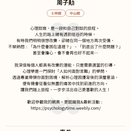
周子勛
士林館
中山館
心理諮商，是一段和自己對話的旅程。 

人生的路上總有遇到低谷的時候，

有時我們明明很想改變，卻總在同一個地方再次受傷，

不禁納悶：「為什麼會困在這裡？」、「到底出了什麼問題？」

甚至會擔心，會不會再也好不起來…

我深信每個人都具有改變的潛能，只是需要適當的引導，

心理學是一門探討「人如何面對苦難」的學問，

透過專業帶領你面對困境，解析心理困擾背後的深層意涵，

便有機會從看似無盡的痛苦中找到前進的方向。

讓我們踏上旅程，一步步活出自己更喜歡的人生！

歡迎參觀我的網頁，更認識我&最新活動：

https://psychologytime.weebly.com/