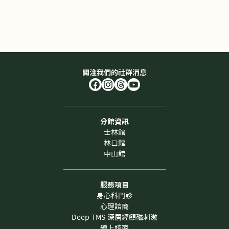
定感，開始不斷確認、討好、努力迎合對方。不斷試探愛的存在，
反而加速了愛的崩解。
關注我們的社群消息
分館資訊
士林館
林口館
中山館
服務項目
身心科門診
心理諮商
Deep TMS 深層經顱磁刺激
線上諮商