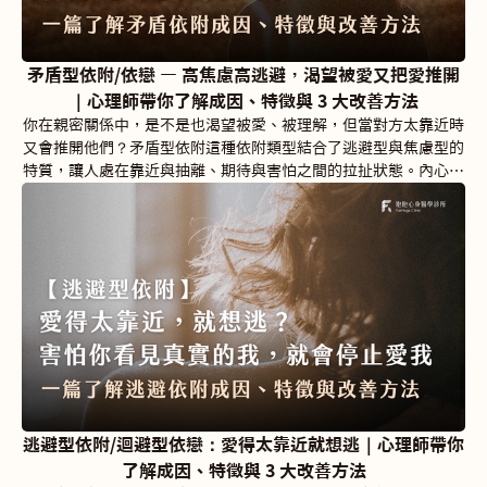
矛盾型依附/依戀 — 高焦慮高逃避，渴望被愛又把愛推開
｜心理師帶你了解成因、特徵與 3 大改善方法
你在親密關係中，是不是也渴望被愛、被理解，但當對方太靠近時
又會推開他們？矛盾型依附這種依附類型結合了逃避型與焦慮型的
特質，讓人處在靠近與抽離、期待與害怕之間的拉扯狀態。內心深
處，矛盾型依附者對愛有著強烈的渴望，卻又時常因害怕被拒絕或
拋棄而感到焦慮。他們既期待被愛、被看見，卻又害怕自己的情感
需求讓對方感到負擔。這種矛盾的心態，讓他們在親密關係中反覆
拉扯
逃避型依附/迴避型依戀：愛得太靠近就想逃｜心理師帶你
了解成因、特徵與 3 大改善方法