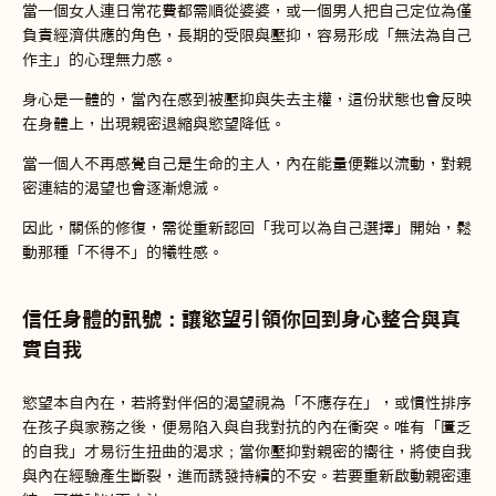
當一個女人連日常花費都需順從婆婆，或一個男人把自己定位為僅
負責經濟供應的角色，長期的受限與壓抑，容易形成「無法為自己
作主」的心理無力感。
身心是一體的，當內在感到被壓抑與失去主權，這份狀態也會反映
在身體上，出現親密退縮與慾望降低。
當一個人不再感覺自己是生命的主人，內在能量便難以流動，對親
密連結的渴望也會逐漸熄滅。
因此，關係的修復，需從重新認回「我可以為自己選擇」開始，鬆
動那種「不得不」的犧牲感。
信任身體的訊號：讓慾望引領你回到身心整合與真
實自我
慾望本自內在，若將對伴侶的渴望視為「不應存在」，或慣性排序
在孩子與家務之後，便易陷入與自我對抗的內在衝突。唯有「匱乏
的自我」才易衍生扭曲的渴求；當你壓抑對親密的嚮往，將使自我
與內在經驗產生斷裂，進而誘發持續的不安。若要重新啟動親密連