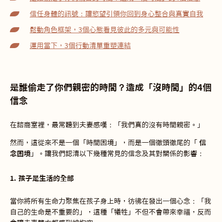
信任身體的訊號：讓慾望引領你回到身心整合與真實自我
鬆動角色框架，3個心態看見彼此的多元與可能性
運用當下，3個行動清單重塑連結
是誰偷走了你們親密的時間？造成「沒時間」的4個
信念
在諮商室裡，最常聽到夫妻感嘆：「我們真的沒有時間親密。」
然而，這從來不是一個「時間困境」，而是一個徹頭徹尾的「
信
念困境
」。讓我們認清以下幾種常見的信念及其對關係的影響：
1. 孩子是生活的全部
當你將所有生命力聚焦在孩子身上時，彷彿在發出一個心念：「我
自己的生命是不重要的」，這種「犧牲」不但不會帶來幸福，反而