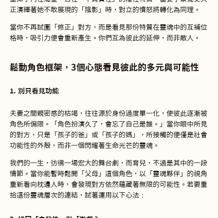
正演繹著她不敢展現的「陰影」時，對立的憤怒將轉化為同理。
當你不再試圖「修正」對方，而是看見那份特質在靈魂中的互補位
格時，吸引力便會重新產生。你們互為彼此的延伸，而非敵人。
鬆動角色框架，3個心態看見彼此的多元與可能性
1. 別只看見功能
夫妻之間親密感的枯竭，往往源於身份過度單一化，使彼此逐漸被
角色所侷限。「角色扮演久了，會忘了自己是誰。」當你眼中所見
的對方，只是「孩子的爸」或「孩子的媽」，所接觸的便僅是社會
功能性的外殼，而非一個閃耀著生命光芒的靈魂。
我們的一生，彷彿一場宏大的舞台劇，而育兒，不過是其中的一段
情節。當你能暫時鬆開「父母」這個角色，以「靈魂夥伴」的視角
重新看向枕邊人時，會發現對方依然蘊藏著無限的可能性。若要重
拾這份靈魂層次的連結，試著運用以下心法：