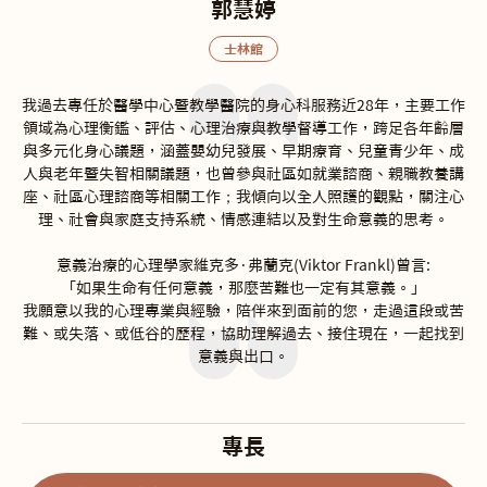
郭慧婷
士林館
我過去專任於醫學中心暨教學醫院的身心科服務近28年，主要工作
領域為心理衡鑑、評估、心理治療與教學督導工作，跨足各年齡層
與多元化身心議題，涵蓋嬰幼兒發展、早期療育、兒童青少年、成
人與老年暨失智相關議題，也曾參與社區如就業諮商、親職教養講
座、社區心理諮商等相關工作；我傾向以全人照護的觀點，關注心
理、社會與家庭支持系統、情感連結以及對生命意義的思考。

意義治療的心理學家維克多·弗蘭克(Viktor Frankl)曾言:

「如果生命有任何意義，那麼苦難也一定有其意義。」

我願意以我的心理專業與經驗，陪伴來到面前的您，走過這段或苦
難、或失落、或低谷的歷程，協助理解過去、接住現在，一起找到
意義與出口。
專長