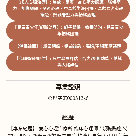
【成人心理治療】: 焦慮、憂鬱、身心壓力調適、職場壓
力、創傷議題、孕產心理、中高齡生涯困擾、高齡長者心理
議題、照顧者壓力與情緒處理
【兒童青少年/親職諮商】: 親子關係、教養諮詢、兒童青少
年情緒困擾
【伴侶諮商】: 親密關係、婚前諮詢、離婚/重組家庭議題
【心理衡鑑/評估】: 兒童發展評估、智力/認知功能、情緒
與人格評估
專業證照
心理字第000313號
經歷
【專業經歷】 養心心理治療所 臨床心理師 / 親職講座 特
約心理師、新光吳火獅紀念醫院 精神科專任/小兒科兼任