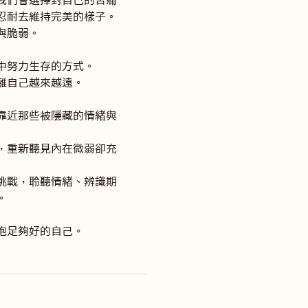
我們會選擇對自己的苦痛
忍耐去維持完美的樣子。
脆弱。

努力生存的方式。

自己越來越遠。

靠近那些被隱藏的情緒與
，重新聽見內在微弱卻充
挑戰，聆聽情緒、辨識期


抱足夠好的自己。