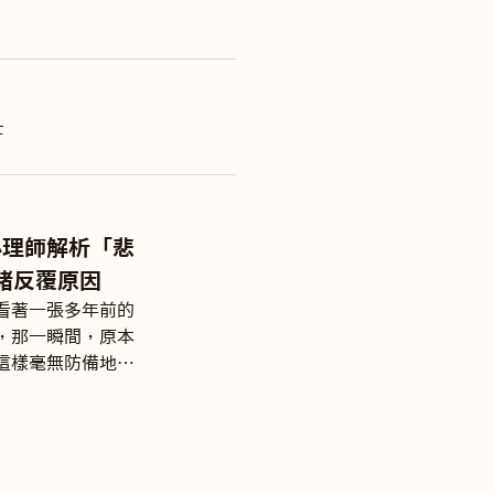
士
心理師解析「悲
緒反覆原因
看著一張多年前的
，那一瞬間，原本
這樣毫無防備地一
來。