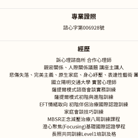
專業證照
諮心字第006928號
經歷
訴心理諮商所 合作心理師
親密關係、人際關係議題 講座主講人
悲傷失落、完美主義、原生家庭、身心紓壓、表達性藝術 
國立陽明交通大學 實習心理師
薩提爾模式諮商會談實務訓練
薩提爾模式初階與進階訓練
EFT情緒取向 初階伴侶治療國際認證訓練
家庭會談技巧訓練
MBSR正念減壓治療八周訓練課程
澄心聚焦(Focusing)基礎國際認證學程
長照共同訓練Level1培訓及格