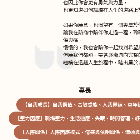
也因此你會更有勇氣與力量，

也更知道如何繼續在人生的道路上前
如果你願意，也渴望有一個專屬於你
讓我在諮商中陪伴你走過一程，聆
傷與痛，

慢慢的，我也會陪你一起找到希望與
但願我們都能，帶著逐漸邁向完整的
繼續在這趟人生旅程中，踏出屬於
專長
【自我成長】自我價值、高敏感族、人我界線、童年
【壓力因應】職場壓力、生活適應、失眠、時間管理、紓
【人際關係】人際因應模式、情感與依附關係、溝通與