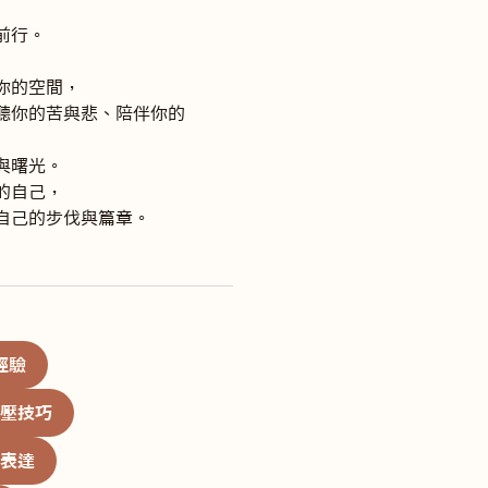
行。

的空間，

聽你的苦與悲、陪伴你的
曙光。

自己，

自己的步伐與篇章。
經驗
壓技巧
表達