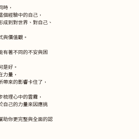
時，

個經驗中的自己，

形成到對世界、對自己、
與價值觀。

能有著不同的不安與困
是好。

力量，

所帶來的影響卡住了，

梳理心中的雲霧，

於自己的力量來因應挑
幫助你更完整與全面的認