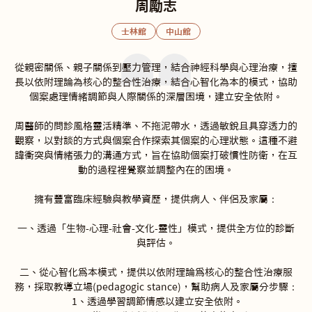
周勵志
士林館
中山館
從親密關係、親子關係到壓力管理，結合神經科學與心理治療，擅
長以依附理論為核心的整合性治療，結合心智化為本的模式，協助
個案處理情緒調節與人際關係的深層困境，建立安全依附。

周醫師的問診風格靈活精準、不拖泥帶水，透過敏銳且具穿透力的
觀察，以對談的方式與個案合作探索其個案的心理狀態。這種不避
諱衝突與情緒張力的溝通方式，旨在協助個案打破慣性防衛，在互
動的過程裡覺察並調整內在的困境。

擁有豐富臨床經驗與教學資歷，提供病人、伴侶及家屬：

一、透過「生物-心理-社會-文化-靈性」模式，提供全方位的診斷
與評估。

二、從心智化爲本模式，提供以依附理論爲核心的整合性治療服
務，採取教導立場(pedagogic stance)，幫助病人及家屬分步驟：

 1、透過學習調節情感以建立安全依附。
