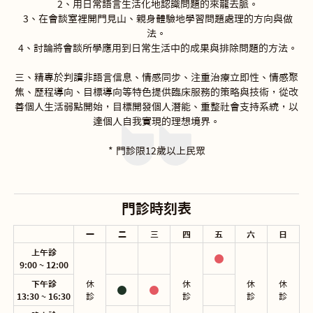
 2、用日常語言生活化地認識問題的來龍去脈。

 3、在會談室裡開門見山、親身體驗地學習問題處理的方向與做
法。

 4、討論將會談所學應用到日常生活中的成果與排除問題的方法。

三、精專於判讀非語言信息、情感同步、注重治療立即性、情感聚
焦、歷程導向、目標導向等特色提供臨床服務的策略與技術，從改
善個人生活弱點開始，目標開發個人潛能、重整社會支持系統，以
達個人自我實現的理想境界。

* 門診限12歲以上民眾
門診時刻表
一
二
三
四
五
六
日
上午診
9:00 ~ 12:00
下午診
休

休

休

休

13:30 ~ 16:30
診
診
診
診