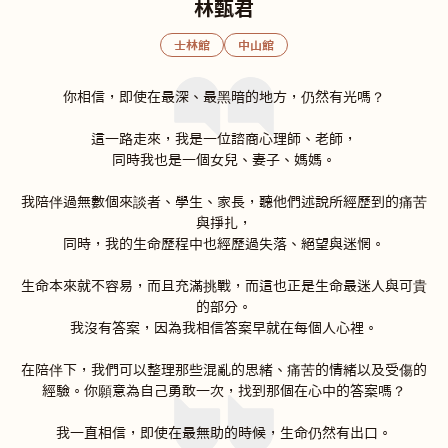
林甄君
士林館
中山館
你相信，即使在最深、最黑暗的地方，仍然有光嗎？

這一路走來，我是一位諮商心理師、老師，

同時我也是一個女兒、妻子、媽媽。

我陪伴過無數個來談者、學生、家長，聽他們述說所經歷到的痛苦
與掙扎，

同時，我的生命歷程中也經歷過失落、絕望與迷惘。

生命本來就不容易，而且充滿挑戰，而這也正是生命最迷人與可貴
的部分。

我沒有答案，因為我相信答案早就在每個人心裡。

在陪伴下，我們可以整理那些混亂的思緒、痛苦的情緒以及受傷的
經驗。你願意為自己勇敢一次，找到那個在心中的答案嗎？

我一直相信，即使在最無助的時候，生命仍然有出口。