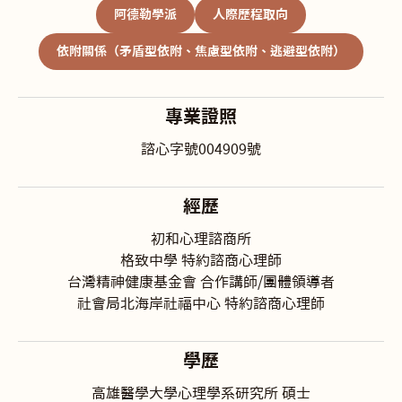
阿德勒學派
人際歷程取向
依附關係（矛盾型依附、焦慮型依附、逃避型依附）
專業證照
諮心字號004909號
經歷
初和心理諮商所
格致中學 特約諮商心理師
台灣精神健康基金會 合作講師/團體領導者
社會局北海岸社福中心 特約諮商心理師
學歷
高雄醫學大學心理學系研究所 碩士