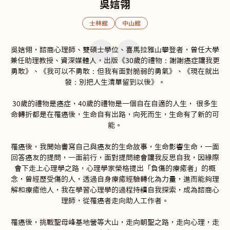
吳娮翎
士林館
中山館
吳娮翎，諮商心理師、雙碩士學位、喜馬拉雅山攀登者，曾任大學
兼任助理教授、資深媒體人，出版《30歲的禮物：謝謝癌症讓我更
勇敢》、《我可以不勇敢：但我有面對脆弱的勇氣》、《現在就出
發：別把人生清單留到以後》。

30歲的禮物是癌症，40歲的禮物是一個自在自適的人生， 很多生
命轉折都是在罹癌後，生命自有出路，向死而生，生命有了新的可
能。

罹癌後，我開始書寫自己與癌友的生命故事，生命影響生命，一面
回答癌友的提問，一面前行，面對提問總會讓我反思自我，因緣際
會下走上心理學之路，心理學家榮格提出「負傷的療癒者」的概
念，曾經歷受傷的人，透過自身療癒經驗轉化為力量，進而能夠理
解和療癒他人，我在學習心理學的過程持續自我探索，成為諮商心
理師，從罹癌者走向助人工作者。

罹癌後，挑戰聖母峰基地營等大山，走向朝聖之路，走向心理，走