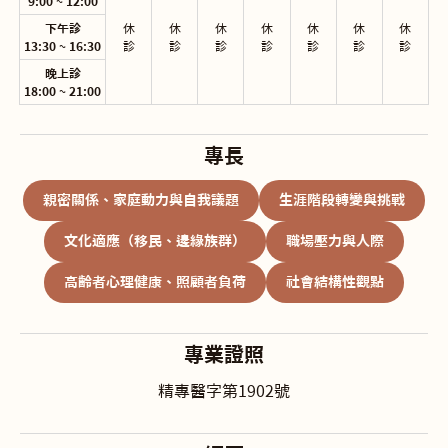
9:00 ~ 12:00
下午診
休

休

休

休

休

休

休

13:30 ~ 16:30
診
診
診
診
診
診
診
晚上診
18:00 ~ 21:00
專長
親密關係、家庭動力與自我議題
生涯階段轉變與挑戰
文化適應（移民、邊緣族群）
職場壓力與人際
高齡者心理健康、照顧者負荷
社會結構性觀點
專業證照
精專醫字第1902號