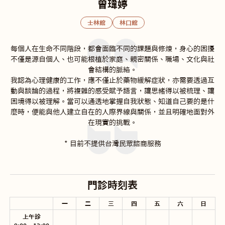
曾瑋婷
士林館
林口館
每個人在生命不同階段，都會面臨不同的課題與修煉，身心的困擾
不僅是源自個人、也可能根植於家庭、親密關係、職場、文化與社
會結構的脈絡。

我認為心理健康的工作，應不僅止於藥物緩解症狀，亦需要透過互
動與談論的過程，將複雜的感受賦予語言，讓思緒得以被梳理、讓
困境得以被理解。當可以通透地掌握自我狀態、知道自己要的是什
麼時，便能與他人建立自在的人際界線與關係，並且明確地面對外
在現實的挑戰。

* 目前不提供台灣民眾諮商服務
門診時刻表
一
二
三
四
五
六
日
上午診