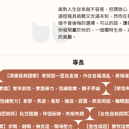
面對人生從來就不容易，但請放心
過程極具挑戰又充滿未知，然而在
個不曾後悔的選擇。可以的話，讓
你發現屬於你的，一個獨特生命，
的美麗。
專長
【深度自我探索】老問題一直在重複、內在各種混亂、覺得迷
家庭】童年創傷、家庭暴力、情緒勒索、親子界線
【悲傷
情緒壓力】憂鬱、焦慮、易怒、強迫、寂寞、飲食問題、睡眠困
親密關係】社交困難、伴侶衝突、失戀失婚
【女性自我認同
索】求職、轉職、被資遣、職場壓力
【靈性議題】教牧諮