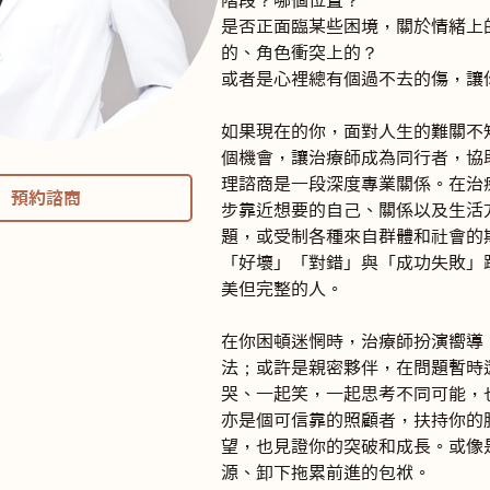
階段？哪個位置？

是否正面臨某些困境，關於情緒上
的、角色衝突上的？

或者是心裡總有個過不去的傷，讓你
如果現在的你，面對人生的難關不
個機會，讓治療師成為同行者，協
理諮商是一段深度專業關係。在治
預約諮商
步靠近想要的自己、關係以及生活
題，或受制各種來自群體和社會的
「好壞」「對錯」與「成功失敗」
美但完整的人。

在你困頓迷惘時，治療師扮演嚮導
法；或許是親密夥伴，在問題暫時
哭、一起笑，一起思考不同可能，
亦是個可信靠的照顧者，扶持你的
望，也見證你的突破和成長。或像
源、卸下拖累前進的包袱。
