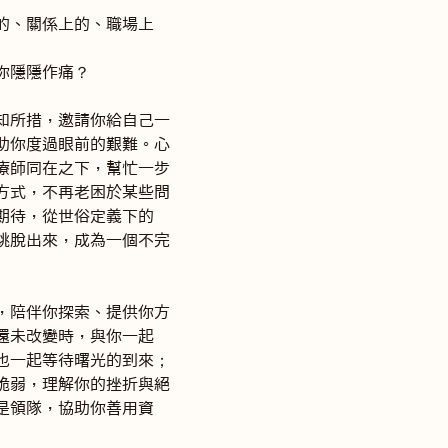
的、關係上的、職場上
隱隱作痛？

知所措，邀請你給自己一
助你度過眼前的艱難。心
療師同在之下，幫忙一步
方式，不再老困於某些問
期待，從世俗定義下的
跳脫出來，成為一個不完
，陪伴你探索、提供你方
還未改變時，與你一起
也一起等待曙光的到來；
脆弱，理解你的挫折與絕
是領隊，協助你善用資